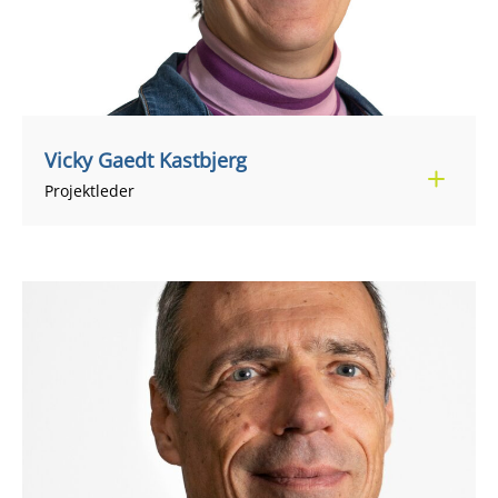
Vicky Gaedt Kastbjerg
+45 24 81 68 95
vickk@regionsjaelland.dk
Projektleder