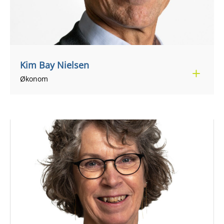
Kim Bay Nielsen
+45 40 16 87 22
kimbn@regionsjaelland.dk
Økonom