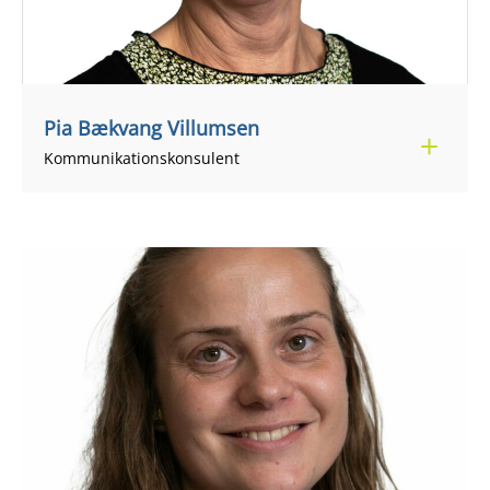
Pia Bækvang Villumsen
+45 21 78 26 04
pivi@regionsjaelland.dk
Kommunikationskonsulent