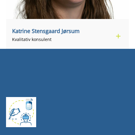
Katrine Stensgaard Jørsum
+45 29 31 78 98
kjors@regionsjaelland.dk
Kvalitativ konsulent