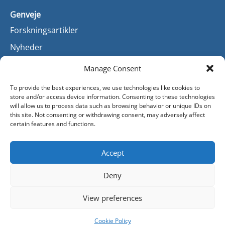
Genveje
Forskningsartikler
Nyheder
Manage Consent
To provide the best experiences, we use technologies like cookies to
Kontakt
store and/or access device information. Consenting to these technologies
Kontakt
will allow us to process data such as browsing behavior or unique IDs on
this site. Not consenting or withdrawing consent, may adversely affect
certain features and functions.
Accept
Deny
View preferences
OPTIMIZE er medfinansieret af Den Europæiske Union
Cookie Policy